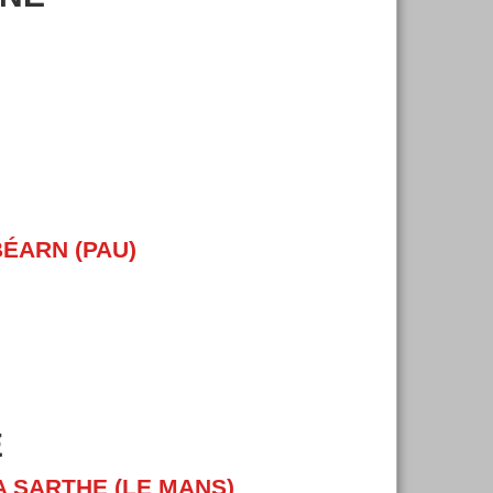
BÉARN (PAU)
E
A SARTHE (LE MANS)