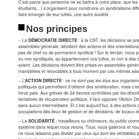
C’est parce que personne ne se battra à notre place, que les 
étudiants…) s’organisent pour construire un syndicalisme diff
faire émerger de leur luttes, une autre société.
Nos principes
− La
DÉMOCRATIE DIRECTE
: à la CNT, les décisions se pr
assemblée générale, décident des actions et des orientations 
pas de chef ou de permanent syndical ! Sur le terrain, nous
ou non syndiqués, qu’appartiennent nos luttes, et non à des di
soient. Les décisions doivent être prises en assemblée génér
mandatées et révocables à tous moment par ces mêmes ass
− L’
ACTION DIRECTE
: ce ne sont pas les élus aux organisme
politiques qui permettent d’obtenir des amélioration, mais c’es
force paie. Aux grèves de 24 heures contrôlées par les direc
tentatives de récupération politique, il faut opposer l’Action Dir
sans aucun intermédiaire. Et c’est aujourd’hui, à des actions d
occupations des lieux de gestion et de décisions, de locaux d
− La
SOLIDARITÉ
: travailleurs ou chômeurs, du public com
système dans lequel nous vivons. Tous, nous galérons et nous
ne nous laissons pas diviser par ceux qui sont les véritables p