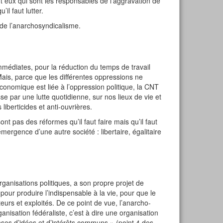
nt eux qui sont les responsables de l’aggravation de
il faut lutter.
e de l’anarchosyndicalisme.
mmédiates, pour la réduction du temps de travail
… Mais, parce que les différentes oppressions ne
économique est liée à l’oppression politique, la CNT
e par une lutte quotidienne, sur nos lieux de vie et
 liberticides et anti-ouvrières.
nt pas des réformes qu’il faut faire mais qu’il faut
’émergence d’une autre société : libertaire, égalitaire
rganisations politiques, a son propre projet de
our produire l’indispensable à la vie, pour que le
teurs et exploités. De ce point de vue, l’anarcho-
nisation fédéraliste, c’est à dire une organisation
enses d’idées et d’intérêts communs » (point 4 des