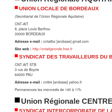
UNION LOCALE DE BORDEAUX
(Secrétariat de l’Union Régionale Aquitaine)
CNT-AIT
8, place Louis Barthou
33000 BORDEAUX
Adresse e-mail :
cntaitbx [arobase] gmail.com
Site web :
http://cntaitgironde.free.fr
SYNDICAT DES TRAVAILLEURS DU 
CNT-AIT STB
3 rue de Boyrie
64000 PAU
Adresse e-mail :
cnt64 [arobase] yahoo.fr
Permanences les mercredis de 14h à 17h.
Union Régionale CENTR
SYNDICAT INTERCORPORATIF DE L