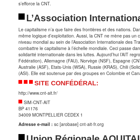
s’efforce la CNT.
L’Association Internation
Le capitalisme n’a que faire des frontières et des nations. Dan
même logique d’exploitation. Aussi, la CNT ne mène pas un 
niveau mondial au sein de l’Association Internationale des Tra
combattre le capitalisme à l’échelle mondiale. Ceci passe da
solidarité internationale dans les luttes. Aujourd’hui l’AIT re
Fédération), Allemagne (FAU), Norvège (NSF), Espagne (CNT),
Australie (ASF), Etats-Unis (WSA), Russie (KRAS), Chili (So
(ASI). Elle est soutenue par des groupes en Colombie et Can
SITE CONFÉDÉRAL:
http://www.cnt-ait.fr/
SIM-CNT-AIT
BP 41176
34009 MONTPELLIER CEDEX 1
Adresse e-mail :
sc [arobase] cnt-ait-fr.org
Union Régionale AQUITA