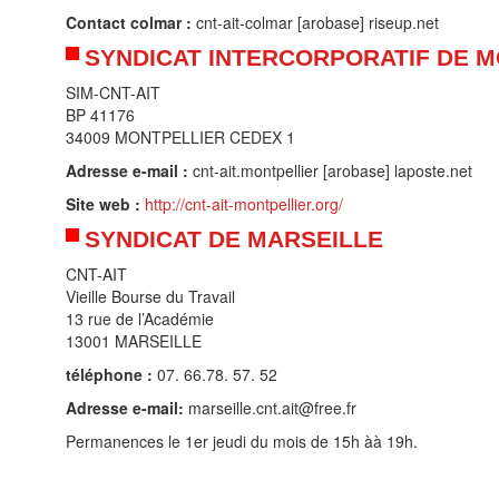
Contact colmar :
cnt-ait-colmar [arobase] riseup.net
SYNDICAT INTERCORPORATIF DE 
SIM-CNT-AIT
BP 41176
34009 MONTPELLIER CEDEX 1
Adresse e-mail :
cnt-ait.montpellier [arobase] laposte.net
Site web :
http://cnt-ait-montpellier.org/
SYNDICAT DE MARSEILLE
CNT-AIT
Vieille Bourse du Travail
13 rue de l’Académie
13001 MARSEILLE
téléphone :
07. 66.78. 57. 52
Adresse e-mail:
marseille.cnt.ait@free.fr
Permanences le 1er jeudi du mois de 15h àà 19h.