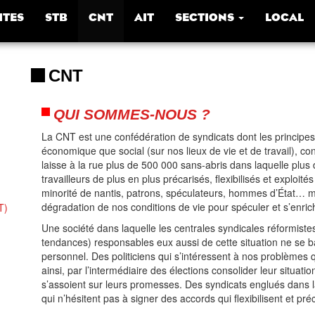
ITES
STB
CNT
AIT
SECTIONS
LOCAL
CNT
QUI SOMMES-NOUS ?
La CNT est une confédération de syndicats dont les principes et 
économique que social (sur nos lieux de vie et de travail), con
laisse à la rue plus de 500 000 sans-abris dans laquelle plus 
travailleurs de plus en plus précarisés, flexibilisés et exploit
minorité de nantis, patrons, spéculateurs, hommes d’État… ma
dégradation de nos conditions de vie pour spéculer et s’enrich
T)
Une société dans laquelle les centrales syndicales réformistes, 
tendances) responsables eux aussi de cette situation ne se ba
personnel. Des politiciens qui s’intéressent à nos problèmes q
ainsi, par l’intermédiaire des élections consolider leur situatio
s’assoient sur leurs promesses. Des syndicats englués dans l
qui n’hésitent pas à signer des accords qui flexibilisent et pré