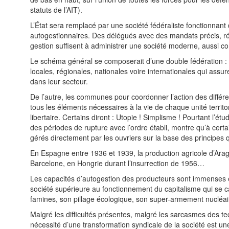
statuts de l’AIT).
L’État sera remplacé par une société fédéraliste fonctionnant 
autogestionnaires. Des délégués avec des mandats précis, ré
gestion suffisent à administrer une société moderne, aussi co
Le schéma général se composerait d’une double fédération : d’u
locales, régionales, nationales voire internationales qui assur
dans leur secteur.
De l’autre, les communes pour coordonner l’action des différe
tous les éléments nécessaires à la vie de chaque unité territ
libertaire. Certains diront : Utopie ! Simplisme ! Pourtant l’é
des périodes de rupture avec l’ordre établi, montre qu’à cer
gérés directement par les ouvriers sur la base des principes qu
En Espagne entre 1936 et 1939, la production agricole d’Arago
Barcelone, en Hongrie durant l’insurrection de 1956…
Les capacités d’autogestion des producteurs sont immenses et
société supérieure au fonctionnement du capitalisme qui se c
famines, son pillage écologique, son super-armement nucléai
Malgré les difficultés présentes, malgré les sarcasmes des 
nécessité d’une transformation syndicale de la société est une