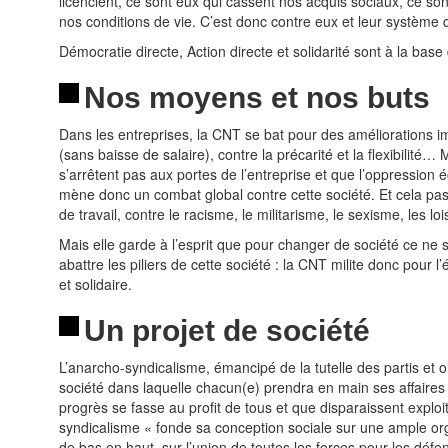
licencient, ce sont eux qui cassent nos acquis sociaux, ce so
nos conditions de vie. C’est donc contre eux et leur système qu’
Démocratie directe, Action directe et solidarité sont à la bas
Nos moyens et nos buts
Dans les entreprises, la CNT se bat pour des améliorations i
(sans baisse de salaire), contre la précarité et la flexibilité
s’arrêtent pas aux portes de l’entreprise et que l’oppression 
mène donc un combat global contre cette société. Et cela pass
de travail, contre le racisme, le militarisme, le sexisme, les lois
Mais elle garde à l’esprit que pour changer de société ce ne so
abattre les piliers de cette société : la CNT milite donc pour l
et solidaire.
Un projet de société
L’anarcho-syndicalisme, émancipé de la tutelle des partis et o
société dans laquelle chacun(e) prendra en main ses affaires p
progrès se fasse au profit de tous et que disparaissent exploi
syndicalisme « fonde sa conception sociale sur une ample orga
de bas en haut, sur l’union de toutes les forces pour les déf