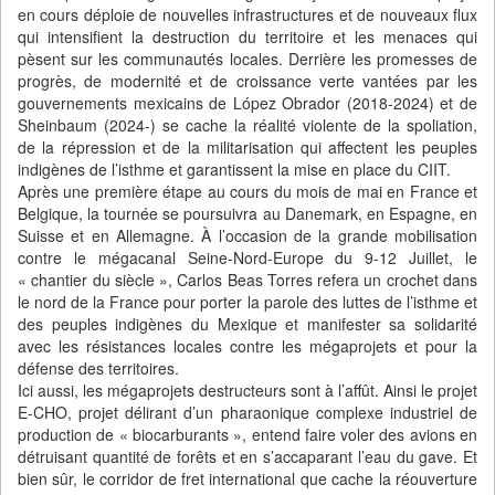
en cours déploie de nouvelles infrastructures et de nouveaux flux
qui intensifient la destruction du territoire et les menaces qui
pèsent sur les communautés locales. Derrière les promesses de
progrès, de modernité et de croissance verte vantées par les
gouvernements mexicains de López Obrador (2018-2024) et de
Sheinbaum (2024-) se cache la réalité violente de la spoliation,
de la répression et de la militarisation qui affectent les peuples
indigènes de l’isthme et garantissent la mise en place du CIIT.
Après une première étape au cours du mois de mai en France et
Belgique, la tournée se poursuivra au Danemark, en Espagne, en
Suisse et en Allemagne. À l’occasion de la grande mobilisation
contre le mégacanal Seine-Nord-Europe du 9-12 Juillet, le
« chantier du siècle », Carlos Beas Torres refera un crochet dans
le nord de la France pour porter la parole des luttes de l’isthme et
des peuples indigènes du Mexique et manifester sa solidarité
avec les résistances locales contre les mégaprojets et pour la
défense des territoires.
Ici aussi, les mégaprojets destructeurs sont à l’affût. Ainsi le projet
E-CHO, projet délirant d’un pharaonique complexe industriel de
production de « biocarburants », entend faire voler des avions en
détruisant quantité de forêts et en s’accaparant l’eau du gave. Et
bien sûr, le corridor de fret international que cache la réouverture