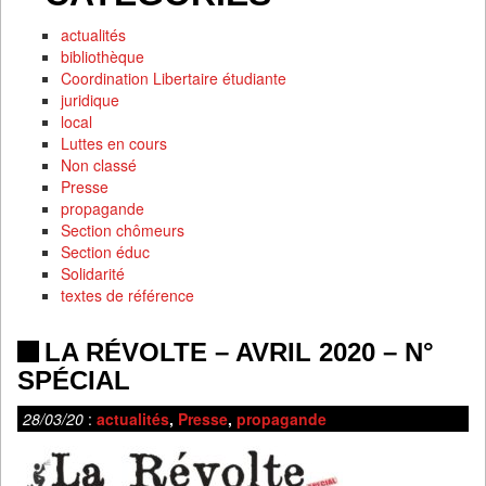
actualités
bibliothèque
Coordination Libertaire étudiante
juridique
local
Luttes en cours
Non classé
Presse
propagande
Section chômeurs
Section éduc
Solidarité
textes de référence
LA RÉVOLTE – AVRIL 2020 – N°
SPÉCIAL
28/03/20
:
actualités
,
Presse
,
propagande