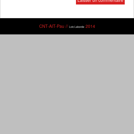
CNT-AIT-Pau //
2014
Loïc Laborde