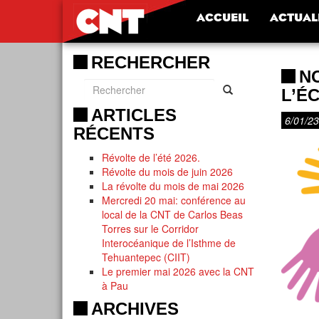
ACCUEIL
ACTUAL
RECHERCHER
N
L’É
ARTICLES
6/01/23
RÉCENTS
Révolte de l’été 2026.
Révolte du mois de juin 2026
La révolte du mois de mai 2026
Mercredi 20 mai: conférence au
local de la CNT de Carlos Beas
Torres sur le Corridor
Interocéanique de l’Isthme de
Tehuantepec (CIIT)
Le premier mai 2026 avec la CNT
à Pau
ARCHIVES