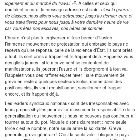
2
logement et du marché du travail
»
. A celles et ceux qui
doutaient encore, le message adressé est clair :
c’est la guerre
de classes, nous allons vous détrousser jusqu’au dernier euro et
vous travaillerez pour nous jusqu’à votre dernière heure de vie
car vous êtes nos esclaves, nos bêtes de somme
.
L’heure n’est plus à tergiverser ni à se bercer d’illusion :
l’immense mouvement de protestation qui embrase le pays ne
recevra qu’une réponse, celle de la violence d’État. Ils sont prêts
à tout, ils sont prêts à frapper et ils frappent déjà. Rappelez-vous
des gilets jaunes : si le mouvement se contentent de
manifestations, ils joueront l’usure et ils éborgneront à tout va.
Rappelez-vous des raffineries,cet hiver : si le mouvement de
grève en reste à quelques secteurs isolés, même dans des
positions clés, ils vont réquisitionner, sanctionner et frapper
encore, et ils frappent déjà.
Les leaders syndicaux nationaux sont des irresponsables avec
leurs propos sibyllins pour éviter d’assumer la responsabilité de la
généralisation du mouvement : nous ne pouvons pas continuer à
tourner autour du pot. Nous le disons clairement : notre seule
force c’est le nombre, notre seule arme la solidarité. Grève
générale, grève générale ! C’est la seule voie : bloquer le pays