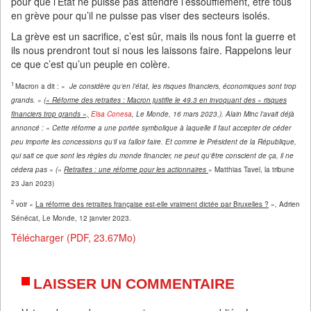
pour que l’Etat ne puisse pas attendre l’essoufflement, être tous
en grève pour qu’il ne puisse pas viser des secteurs isolés.
La grève est un sacrifice, c’est sûr, mais ils nous font la guerre et
ils nous prendront tout si nous les laissons faire. Rappelons leur
ce que c’est qu’un peuple en colère.
1
Macron a dit : «
Je considère qu’en l’état, les risques financiers, économiques sont trop
grands. » (
« Réforme des retraites : Macron justifie le 49.3 en invoquant des « risques
financiers trop grands »,
Elsa Conesa
, Le Monde,
16 mars 2023.). Alain Minc l’avait déjà
annoncé : « Cette réforme a une portée symbolique à laquelle il faut accepter de céder
peu importe les concessions qu’il va falloir faire. Et comme le Président de la République,
qui sait ce que sont les règles du monde financier, ne peut qu’être conscient de ça, il ne
cédera pas » (
«
Retraites : une réforme pour les actionnaires
» Matthias Tavel, la tribune
23 Jan 2023)
2
voir «
La réforme des retraites française est-elle vraiment dictée par Bruxelles ?
», Adrien
Sénécat, Le Monde, 12 janvier 2023.
Télécharger (PDF, 23.67Mo)
LAISSER UN COMMENTAIRE