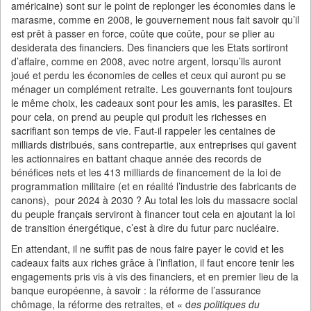
américaine) sont sur le point de replonger les économies dans le
marasme, comme en 2008, le gouvernement nous fait savoir qu’il
est prêt à passer en force, coûte que coûte, pour se plier au
desiderata des financiers. Des financiers que les Etats sortiront
d’affaire, comme en 2008, avec notre argent, lorsqu’ils auront
joué et perdu les économies de celles et ceux qui auront pu se
ménager un complément retraite. Les gouvernants font toujours
le même choix, les cadeaux sont pour les amis, les parasites. Et
pour cela, on prend au peuple qui produit les richesses en
sacrifiant son temps de vie. Faut-il rappeler les centaines de
milliards distribués, sans contrepartie, aux entreprises qui gavent
les actionnaires en battant chaque année des records de
bénéfices nets et les 413 milliards de financement de la loi de
programmation militaire (et en réalité l’industrie des fabricants de
canons), pour 2024 à 2030 ? Au total les lois du massacre social
du peuple français serviront à financer tout cela en ajoutant la loi
de transition énergétique, c’est à dire du futur parc nucléaire.
En attendant, il ne suffit pas de nous faire payer le covid et les
cadeaux faits aux riches grâce à l’inflation, il faut encore tenir les
engagements pris vis à vis des financiers, et en premier lieu de la
banque européenne, à savoir : la réforme de l’assurance
chômage, la réforme des retraites, et « d
es politiques du