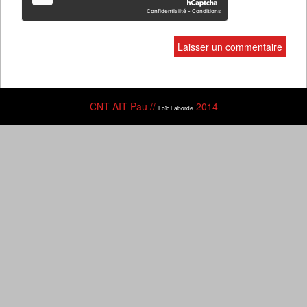
CNT-AIT-Pau //
2014
Loïc Laborde