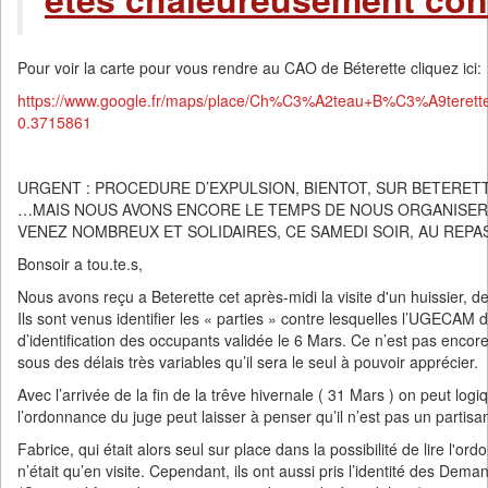
Pour voir la carte pour vous rendre au CAO de Béterette cliquez ici:
https://www.google.fr/maps/place/Ch%C3%A2teau+B%C3%A9teret
0.3715861
URGENT : PROCEDURE D’EXPULSION, BIENTOT, SUR BETERETT
…MAIS NOUS AVONS ENCORE LE TEMPS DE NOUS ORGANISER 
VENEZ NOMBREUX ET SOLIDAIRES, CE SAMEDI SOIR, AU REPAS
Bonsoir a tou.te.s,
Nous avons reçu a Beterette cet après-midi la visite d'un huissier, d
Ils sont venus identifier les « parties » contre lesquelles l’UGECAM
d’identification des occupants validée le 6 Mars. Ce n’est pas encore
sous des délais très variables qu’il sera le seul à pouvoir apprécier.
Avec l’arrivée de la fin de la trêve hivernale ( 31 Mars ) on peut lo
l’ordonnance du juge peut laisser à penser qu’il n’est pas un partisa
Fabrice, qui était alors seul sur place dans la possibilité de lire l'
n’était qu’en visite. Cependant, ils ont aussi pris l’identité des Dem