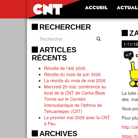
ACCUEIL
ACTUAL
RECHERCHER
Z
1/11/16
ARTICLES
RÉCENTS
Révolte de l’été 2026.
Révolte du mois de juin 2026
La révolte du mois de mai 2026
Mercredi 20 mai: conférence au
local de la CNT de Carlos Beas
La lutte
Torres sur le Corridor
des mair
Interocéanique de l’Isthme de
Vous pou
Tehuantepec (CIIT)
Le premier mai 2026 avec la CNT
Pour plu
à Pau
http://z
ARCHIVES
https://