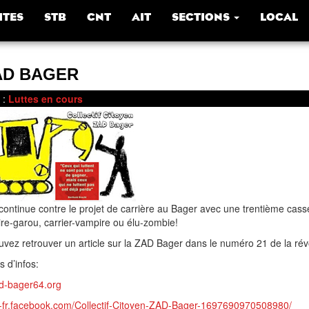
ITES
STB
CNT
AIT
SECTIONS
LOCAL
AD BAGER
:
Luttes en cours
 continue contre le projet de carrière au Bager avec une trentième cas
e-garou, carrier-vampire ou élu-zombie!
vez retrouver un article sur la ZAD Bager dans le numéro 21 de la rév
s d’infos:
ad-bager64.org
fr-fr.facebook.com/Collectif-Citoyen-ZAD-Bager-1697690970508980/