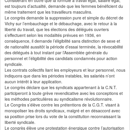
Considérant en outre que la formule à travail égal, salaire égal,
est toujours d’actualité, demande que les femmes bénéficient du
même traitement que les travailleurs masculins.
Le congrès demande la suppression pure et simple du décret de
Vichy sur l’embauchage et le débauchage, avec le retour à la
liberté du travail, que les élections des délégués ouvriers
s’effectuent selon les modalités prévues en 1936, en
conséquence, il demande l’éligibilité sans distinction de sexe et
de nationalité aussitôt la période d’essai terminée, la révocabilité
des délégués à tout instant par l’Assemblée générale du
personnel et l’éligibilité des candidats condamnés pour action
syndicale.
Les contrats collectifs liant les employeurs et leur personnel, nous
indiquons que dans les périodes instables, les salariés n’ont
aucun intérêt à leur application.
Le congrès déclare que les syndicats appartenant à la C.N.T.
participeront à toute grève revendicative avec les conceptions et
les méthodes particulières au syndicalisme révolutionnaire.
Le Congrès s’élève contre les prétentions de la C.G.T. visant à
monopoliser les droits syndicaux, malgré et en désaccord avec
sa position prise lors du vote de la constitution reconnaissant la
liberté syndicale.
Le congrès élève une protestation énergique contre l’autorisation