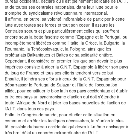
bureau occidental, déclare qu’il est pleinement solidaire de l’A.I.T.
et de toutes ses centrales nationales, dans leur lutte pour le
triomphe du syndicalisme révolutionnaire international.
Il affirme, en outre, sa volonté inébranlable de participer à cette
lutte avec toutes ses forces et tout son coeur. Il assure les
Centrales soeurs et plus particulièrement celles qui souffrent
encore sous la botte fasciste comme l’Espagne et le Portugal, ou
incomplètement libérées comme l’Italie, la Grèce, la Bulgarie, la
Roumanie, la Tchécoslovaquie, la Pologne, ainsi que les
prolétariats Balkaniques et Baltes de sa solidarité entière.
Cependant, il considère en premier lieu que son devoir le plus
impérieux consiste à aider la C.N.T. Espagnole à libérer son pays
du joug de Franco et tous ses efforts tendront vers ce but.
Ensuite, il joindra ses efforts à ceux de la C.N.T. Espagnole pour
débarrasser le Portugal de Salazar et l’Italie de l’occupation
alliée, pour constituer le bloc latin des pays occidentaux et établir
entre ces pays un synchronisme d’action qui doit s’étendre à
toute l’Afrique du Nord et jeter les bases nouvelles de l’action de
l’A.I.T. dans tous ces pays.
Enfin, le Congrès demande, pour étudier cette situation en
commun et arrêter les tactiques nécessaires, la réunion le plus
tôt possible du bureau occidental qui devra lui-même envisager à
très bref délai un congrès extraordinaire de l’A.I.T.