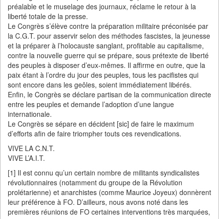
préalable et le muselage des journaux, réclame le retour à la
liberté totale de la presse.
Le Congrès s’élève contre la préparation militaire préconisée par
la C.G.T. pour asservir selon des méthodes fascistes, la jeunesse
et la préparer à l’holocauste sanglant, profitable au capitalisme,
contre la nouvelle guerre qui se prépare, sous prétexte de liberté
des peuples à disposer d’eux-mêmes. Il affirme en outre, que la
paix étant à l’ordre du jour des peuples, tous les pacifistes qui
sont encore dans les geôles, soient immédiatement libérés.
Enfin, le Congrès se déclare partisan de la communication directe
entre les peuples et demande l’adoption d’une langue
internationale.
Le Congrès se sépare en décident [sic] de faire le maximum
d’efforts afin de faire triompher touts ces revendications.
VIVE LA C.N.T.
VIVE L’A.I.T.
[1] Il est connu qu’un certain nombre de militants syndicalistes
révolutionnaires (notamment du groupe de la Révolution
prolétarienne) et anarchistes (comme Maurice Joyeux) donnèrent
leur préférence à FO. D’ailleurs, nous avons noté dans les
premières réunions de FO certaines interventions très marquées,