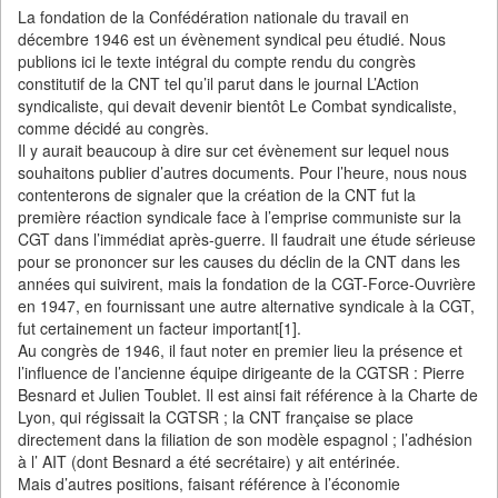
La fondation de la Confédération nationale du travail en
décembre 1946 est un évènement syndical peu étudié. Nous
publions ici le texte intégral du compte rendu du congrès
constitutif de la CNT tel qu’il parut dans le journal L’Action
syndicaliste, qui devait devenir bientôt Le Combat syndicaliste,
comme décidé au congrès.
Il y aurait beaucoup à dire sur cet évènement sur lequel nous
souhaitons publier d’autres documents. Pour l’heure, nous nous
contenterons de signaler que la création de la CNT fut la
première réaction syndicale face à l’emprise communiste sur la
CGT dans l’immédiat après-guerre. Il faudrait une étude sérieuse
pour se prononcer sur les causes du déclin de la CNT dans les
années qui suivirent, mais la fondation de la CGT-Force-Ouvrière
en 1947, en fournissant une autre alternative syndicale à la CGT,
fut certainement un facteur important[1].
Au congrès de 1946, il faut noter en premier lieu la présence et
l’influence de l’ancienne équipe dirigeante de la CGTSR : Pierre
Besnard et Julien Toublet. Il est ainsi fait référence à la Charte de
Lyon, qui régissait la CGTSR ; la CNT française se place
directement dans la filiation de son modèle espagnol ; l’adhésion
à l’ AIT (dont Besnard a été secrétaire) y ait entérinée.
Mais d’autres positions, faisant référence à l’économie