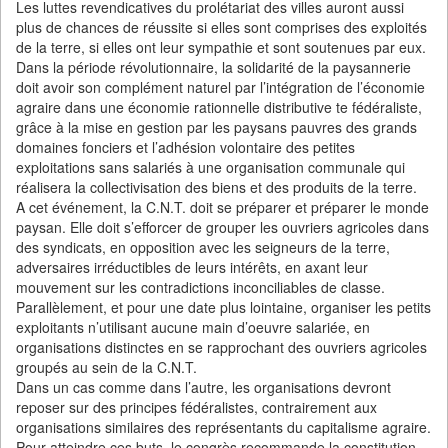
Les luttes revendicatives du prolétariat des villes auront aussi
plus de chances de réussite si elles sont comprises des exploités
de la terre, si elles ont leur sympathie et sont soutenues par eux.
Dans la période révolutionnaire, la solidarité de la paysannerie
doit avoir son complément naturel par l’intégration de l’économie
agraire dans une économie rationnelle distributive te fédéraliste,
grâce à la mise en gestion par les paysans pauvres des grands
domaines fonciers et l’adhésion volontaire des petites
exploitations sans salariés à une organisation communale qui
réalisera la collectivisation des biens et des produits de la terre.
A cet événement, la C.N.T. doit se préparer et préparer le monde
paysan. Elle doit s’efforcer de grouper les ouvriers agricoles dans
des syndicats, en opposition avec les seigneurs de la terre,
adversaires irréductibles de leurs intérêts, en axant leur
mouvement sur les contradictions inconciliables de classe.
Parallèlement, et pour une date plus lointaine, organiser les petits
exploitants n’utilisant aucune main d’oeuvre salariée, en
organisations distinctes en se rapprochant des ouvriers agricoles
groupés au sein de la C.N.T.
Dans un cas comme dans l’autre, les organisations devront
reposer sur des principes fédéralistes, contrairement aux
organisations similaires des représentants du capitalisme agraire.
Pour atteindre ces buts, le congrès recommande la constitution