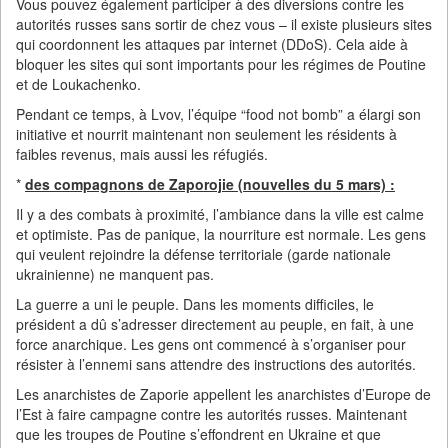
Vous pouvez également participer à des diversions contre les
autorités russes sans sortir de chez vous – il existe plusieurs sites
qui coordonnent les attaques par internet (DDoS). Cela aide à
bloquer les sites qui sont importants pour les régimes de Poutine
et de Loukachenko.
Pendant ce temps, à Lvov, l’équipe “food not bomb” a élargi son
initiative et nourrit maintenant non seulement les résidents à
faibles revenus, mais aussi les réfugiés.
*
des compagnons de Zaporojie (nouvelles du 5 mars) :
Il y a des combats à proximité, l’ambiance dans la ville est calme
et optimiste. Pas de panique, la nourriture est normale. Les gens
qui veulent rejoindre la défense territoriale (garde nationale
ukrainienne) ne manquent pas.
La guerre a uni le peuple. Dans les moments difficiles, le
président a dû s’adresser directement au peuple, en fait, à une
force anarchique. Les gens ont commencé à s’organiser pour
résister à l’ennemi sans attendre des instructions des autorités.
Les anarchistes de Zaporie appellent les anarchistes d’Europe de
l’Est à faire campagne contre les autorités russes. Maintenant
que les troupes de Poutine s’effondrent en Ukraine et que