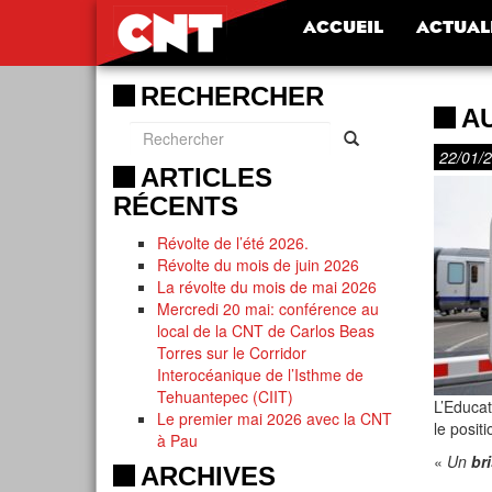
ACCUEIL
ACTUAL
RECHERCHER
A
22/01/
ARTICLES
RÉCENTS
Révolte de l’été 2026.
Révolte du mois de juin 2026
La révolte du mois de mai 2026
Mercredi 20 mai: conférence au
local de la CNT de Carlos Beas
Torres sur le Corridor
Interocéanique de l’Isthme de
Tehuantepec (CIIT)
L’Educat
Le premier mai 2026 avec la CNT
le posit
à Pau
«
Un
br
ARCHIVES