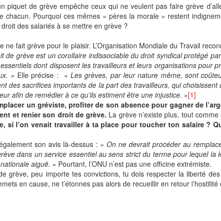
n piquet de grève empêche ceux qui ne veulent pas faire grève d’aller 
 de chacun. Pourquoi ces mêmes « pères la morale » restent indigneme
e droit des salariés à se mettre en grève ?
 ne fait grève pour le plaisir. L’Organisation Mondiale du Travail reconn
it de grève est un corollaire indissociable du droit syndical protégé p
ssentiels dont disposent les travailleurs et leurs organisations pour 
ux.
» Elle précise : «
Les grèves, par leur nature même, sont coûteu
t des sacrifices importants de la part des travailleurs, qui choisisse
eur afin de remédier à ce qu’ils estiment être une injustice.
»
[1]
emplacer un gréviste, profiter de son absence pour gagner de l’argen
ent et renier son droit de grève.
La grève n’existe plus, tout comme 
, si l’on venait travailler à ta place pour toucher ton salaire ? Qu
 également son avis là-dessus : «
On ne devrait procéder au remplace
rève dans un service essentiel au sens strict du terme pour lequel la lé
 nationale aiguë.
» Pourtant, l’ONU n’est pas une officine extrémiste.
de grève, peu importe tes convictions, tu dois respecter la liberté des
emets en cause, ne t’étonnes pas alors de recueillir en retour l’hostilité