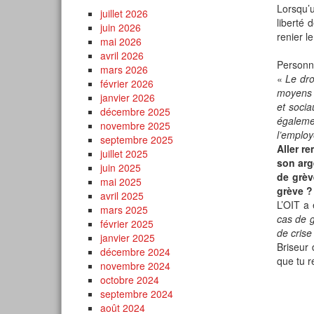
Lorsqu’u
juillet 2026
liberté
juin 2026
renier l
mai 2026
avril 2026
Personne
mars 2026
«
Le dro
février 2026
moyens e
janvier 2026
et socia
décembre 2025
égalemen
novembre 2025
l’employ
septembre 2025
Aller r
juillet 2025
son arg
juin 2025
de grève
mai 2025
grève ?
avril 2025
L’OIT a
mars 2025
cas de g
février 2025
de crise
janvier 2025
Briseur 
décembre 2024
que tu r
novembre 2024
octobre 2024
septembre 2024
août 2024