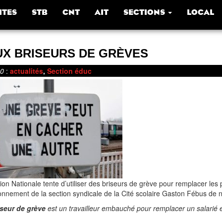
ITES
STB
CNT
AIT
SECTIONS
LOCAL
UX BRISEURS DE GRÈVES
20
:
actualités
,
Section éduc
ion Nationale tente d’utiliser des briseurs de grève pour remplacer les p
ionnement de la section syndicale de la Cité scolaire Gaston Fébus de no
iseur de grève
est un travailleur embauché pour remplacer un salarié