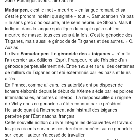
20h :
Échanges avec Claire Auzias.
Mudaripen
, c’est le mot « meurtre » en langue romani, et sa,
c’est le pronom indéfini qui signifie « tout ». Samudaripen n’a pas
« le sens grec d’holocauste, ni le sens hébreu de Shoah. Mais il
indique, dans la langue spécifique du peuple qui a subi ce
meurtre de masse, tous ces sens à la fois. C’est le génocide des
Tsiganes, mais aussi le génocide de Tsiganes et des autres. » C.
Auzias
Le livre
Samudaripen. Le génocide des « tsiganes
», réédité
l’an dernier aux éditions l’Esprit Frappeur, relate l’histoire d’un
génocide perpétuellement nié. Entre 1938 et 1946, des centaines
de milliers de Tsiganes ont été exterminés par les nazis et leurs
alliés.
En France, comme ailleurs, les autorités ont pu disposer de
fichiers élaborés depuis le début du XXème siècle par les polices
internationales, ancêtres d’Interpol. La responsabilité du régime
de Vichy dans ce génocide a été reconnue par le président
Hollande quant à l’internement administratif des tsiganes
perpétré par l’État national français.
Cette nouvelle édition du livre intègre les découvertes et travaux
les plus récents survenus ces dernières années sur ce génocide
sur lequel l’auteur n’a cessé de travailler.