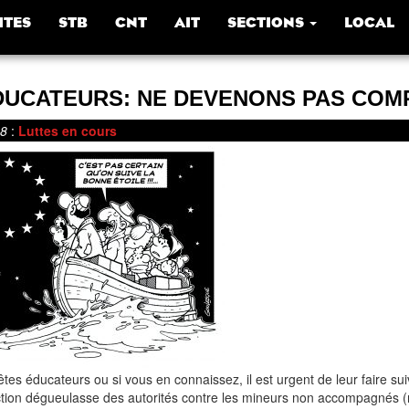
ITES
STB
CNT
AIT
SECTIONS
LOCAL
DUCATEURS: NE DEVENONS PAS COMP
18
:
Luttes en cours
êtes éducateurs ou si vous en connaissez, il est urgent de leur faire suiv
tion dégueulasse des autorités contre les mineurs non accompagnés (n