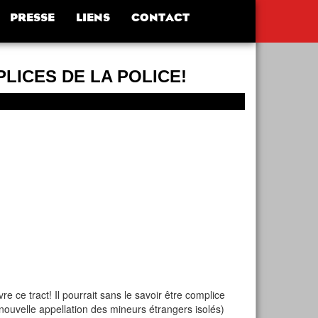
PRESSE
LIENS
CONTACT
LICES DE LA POLICE!
re ce tract! Il pourrait sans le savoir être complice
ouvelle appellation des mineurs étrangers isolés)