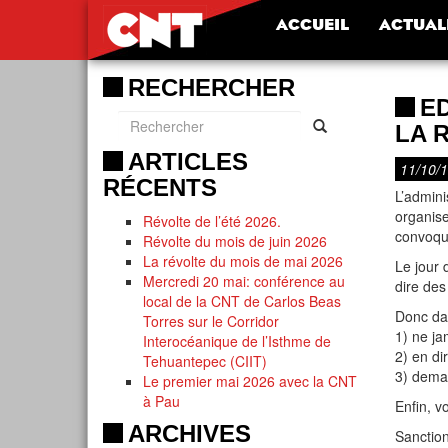
ACCUEIL
ACTUAL
RECHERCHER
E
LA 
ARTICLES
11/10/
RÉCENTS
L’admini
organise
Révolte de l’été 2026.
convoquo
Révolte du mois de juin 2026
La révolte du mois de mai 2026
Le jour 
Mercredi 20 mai: conférence au
dire des 
local de la CNT de Carlos Beas
Donc dan
Torres sur le Corridor
1) ne ja
Interocéanique de l’Isthme de
2) en di
Tehuantepec (CIIT)
3) deman
Le premier mai 2026 avec la CNT
à Pau
Enfin, v
ARCHIVES
Sanction