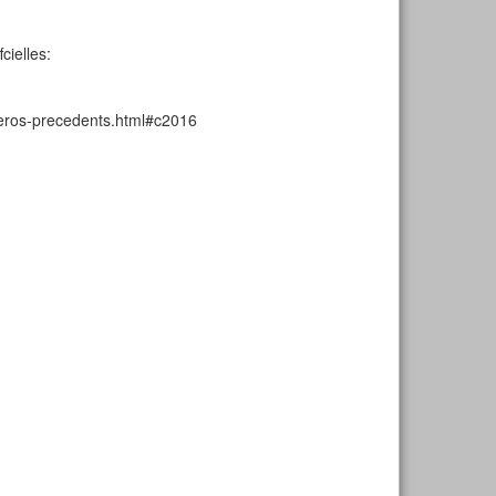
fcielles:
numeros-precedents.html#c2016