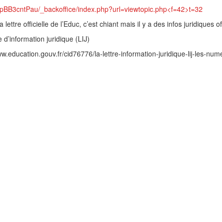
phpBB3cntPau/_backoffice/index.php?url=viewtopic.php<f=42>t=32
la lettre officielle de l’Educ, c’est chiant mais il y a des infos juridiques of
e d’information juridique (LIJ)
ww.education.gouv.fr/cid76776/la-lettre-information-juridique-lij-les-