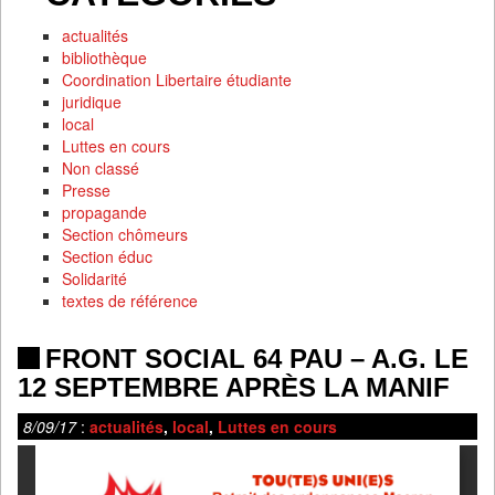
actualités
bibliothèque
Coordination Libertaire étudiante
juridique
local
Luttes en cours
Non classé
Presse
propagande
Section chômeurs
Section éduc
Solidarité
textes de référence
FRONT SOCIAL 64 PAU – A.G. LE
12 SEPTEMBRE APRÈS LA MANIF
8/09/17
:
actualités
,
local
,
Luttes en cours