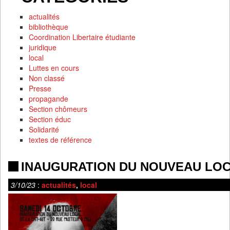
actualités
bibliothèque
Coordination Libertaire étudiante
juridique
local
Luttes en cours
Non classé
Presse
propagande
Section chômeurs
Section éduc
Solidarité
textes de référence
INAUGURATION DU NOUVEAU LOCA
3/10/23
:
actualités
,
local