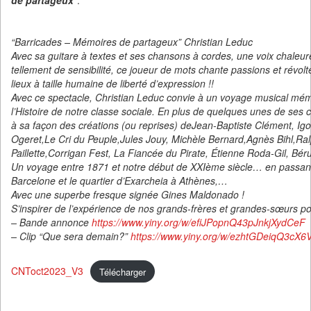
de partageux
“.
“Barricades – Mémoires de partageux” Christian Leduc
Avec sa guitare à textes et ses chansons à cordes, une voix chaleu
tellement de sensibilité, ce joueur de mots chante passions et révol
lieux à taille humaine de liberté d’expression !!
Avec ce spectacle, Christian Leduc convie à un voyage musical mémor
l’Histoire de notre classe sociale. En plus de quelques unes de ses ch
à sa façon des créations (ou reprises) deJean-Baptiste Clément, Ig
Ogeret,Le Cri du Peuple,Jules Jouy, Michèle Bernard,Agnès Bihl,R
Paillette,Corrigan Fest, La Fiancée du Pirate, Étienne Roda-Gil, Bé
Un voyage entre 1871 et notre début de XXIème siècle… en passant p
Barcelone et le quartier d’Exarcheia à Athènes,…
Avec une superbe fresque signée Gines Maldonado !
S’inspirer de l’expérience de nos grands-frères et grandes-sœurs po
– Bande annonce
https://www.yiny.org/w/efiJPopnQ43pJnkjXydCeF
– Clip “Que sera demain?”
https://www.yiny.org/w/ezhtGDeiqQ3cX
CNToct2023_V3
Télécharger