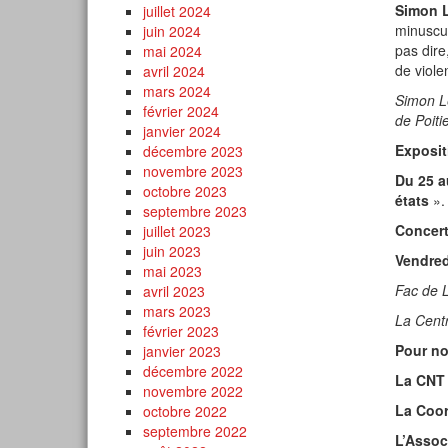
Simon 
juillet 2024
minuscul
juin 2024
pas dire
mai 2024
de viole
avril 2024
mars 2024
Simon Le
février 2024
de Poiti
janvier 2024
Exposit
décembre 2023
novembre 2023
Du 25 au
octobre 2023
états
».
septembre 2023
Concert
juillet 2023
juin 2023
Vendred
mai 2023
Fac de 
avril 2023
mars 2023
La Centr
février 2023
Pour no
janvier 2023
décembre 2022
La CNT
novembre 2022
La Coor
octobre 2022
septembre 2022
L’Assoc