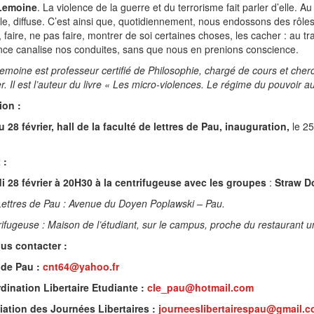
Lemoine
. La violence de la guerre et du terrorisme fait parler d’elle. A
e, diffuse. C’est ainsi que, quotidiennement, nous endossons des rôles
, faire, ne pas faire, montrer de soi certaines choses, les cacher : au t
nce canalise nos conduites, sans que nous en prenions conscience.
moine est professeur certifié de Philosophie, chargé de cours et cher
er. Il est l’auteur du livre « Les micro-violences. Le régime du pouvoir 
ion :
 28 février, hall de la faculté de lettres de Pau, inauguration,
le 25
 :
i 28 février à 20H30 à la centrifugeuse avec les groupes
:
Straw D
Lettres de Pau : Avenue du Doyen Poplawski – Pau.
ifugeuse : Maison de l’étudiant, sur le campus, proche du restaurant un
us contacter
:
 de Pau :
cnt64@yahoo.fr
dination Libertaire Etudiante :
cle_pau@hotmail.com
iation des Journées Libertaires :
journeeslibertairespau@gmail.