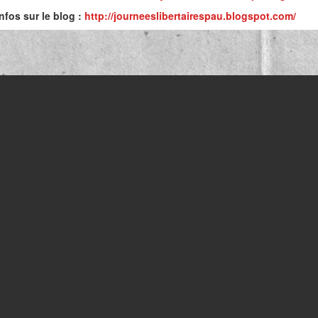
nfos sur le blog :
http://journeeslibertairespau.blogspot.com/