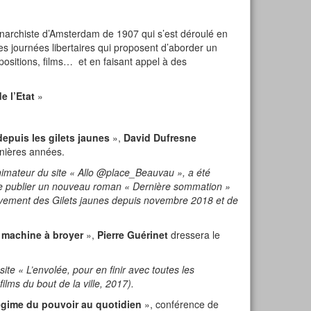
narchiste d’Amsterdam de 1907 qui s’est déroulé en
 journées libertaires qui proposent d’aborder un
xpositions, films… et en faisant appel à des
e l’Etat
»
depuis les gilets jaunes
»,
David Dufresne
rnières années.
animateur du site « Allo @place_Beauvau », a été
 de publier un nouveau roman « Dernière sommation »
lèvement des Gilets jaunes depuis novembre 2018 et de
a machine à broyer
»,
Pierre Guérinet
dressera le
ite « L’envolée, pour en finir avec toutes les
films du bout de la ville, 2017).
égime du pouvoir au quotidien
», conférence de