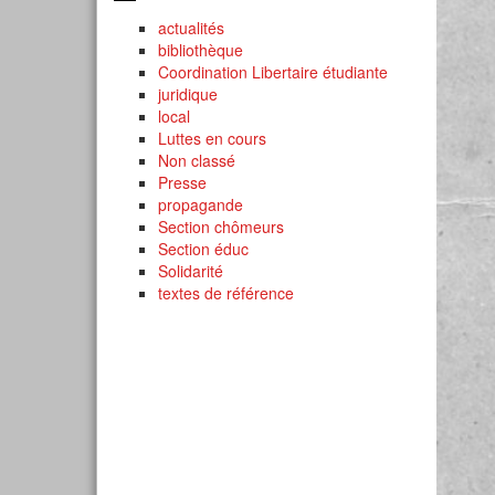
actualités
bibliothèque
Coordination Libertaire étudiante
juridique
local
Luttes en cours
Non classé
Presse
propagande
Section chômeurs
Section éduc
Solidarité
textes de référence