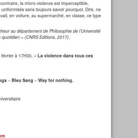
u contraire, la micro-violence est imperceptible,
 uniformisés sans toujours savoir pourquoi. Dire, ne
ravail, en voiture, au supermarché, en classe, ce type
cheur au département de Philosophie de l’Université
au quotidien » (CNRS Editions, 2017).
 février à 17H30, «
La violence dans tous ces
ogs
–
Bleu Sang
–
Way for nothing.
iversitaire.
com