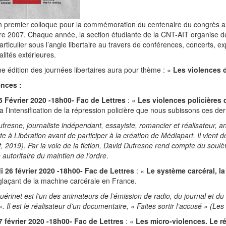
n premier colloque pour la commémoration du centenaire du congrès a
 2007. Chaque année, la section étudiante de la CNT-AIT organise des
rticulier sous l’angle libertaire au travers de conférences, concerts, e
lités extérieures.
 édition des journées libertaires aura pour thème : «
Les violences d
nces :
5 Février 2020 -18h00- Fac de Lettres
: «
Les violences policières 
 l’intensification de la répression policière que nous subissons ces de
fresne, journaliste indépendant, essayiste, romancier et réalisateur, 
ste à Libération avant de participer à la création de Médiapart.
Il vient
, 2019).
Par la voie de la fiction, David Dufresne rend compte du sou
e autoritaire du maintien de l’ordre
.
i 26 février 2020 -18h00- Fac de Lettres
: «
Le système carcéral, l
 glaçant de la machine carcérale en France.
uérinet est l’un des animateurs de l’émission de radio, du journal et du s
». Il est le réalisateur d’un documentaire, « Faites sortir l’accusé » (Les 
7 février 2020 -18h00- Fac de Lettres
: «
Les micro-violences. Le r