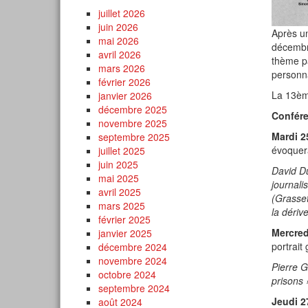
juillet 2026
juin 2026
Après u
mai 2026
décembre
avril 2026
thème pa
mars 2026
personna
février 2026
La 13ème
janvier 2026
décembre 2025
Confére
novembre 2025
Mardi 2
septembre 2025
évoquera
juillet 2025
juin 2025
David Du
mai 2025
journali
avril 2025
(Grasset
mars 2025
la dériv
février 2025
Mercred
janvier 2025
portrait
décembre 2024
novembre 2024
Pierre G
octobre 2024
prisons 
septembre 2024
Jeudi 2
août 2024