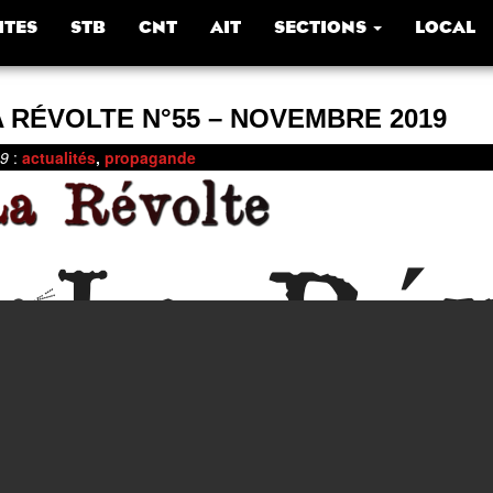
ITES
STB
CNT
AIT
SECTIONS
LOCAL
 RÉVOLTE N°55 – NOVEMBRE 2019
19
:
actualités
,
propagande