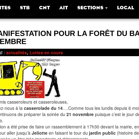
ITES
STB
CNT
AIT
SECTIONS
LOCAL
ANIFESTATION POUR LA FORÊT DU B
EMBRE
16
:
actualités
,
Luttes en cours
mis casseroleurs et casseroleuses,
ez-nous à la
casserolade du 14
….Comme tous les lundis depuis 6 moi
ntinuons de préparer la soirée du
21 novembre
puisque c’est le jour d
o.
ion a été prise de faire un rassemblement à 17h30 devant la mairie, e
ur aller jusqu’à
Jeliotte
en faisant le tour du
jardin public
(histoire de