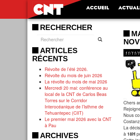
ACCUEIL
ACTUAL
RECHERCHER
M
NOV
ARTICLES
11/11/
RÉCENTS
Révolte de l’été 2026.
Révolte du mois de juin 2026
La révolte du mois de mai 2026
Mercredi 20 mai: conférence au
local de la CNT de Carlos Beas
Torres sur le Corridor
Chers a
Interocéanique de l’Isthme de
Rejoign
Tehuantepec (CIIT)
Nous co
Le premier mai 2026 avec la CNT
Costanz
à Pau
La décis
à
18H
po
ARCHIVES