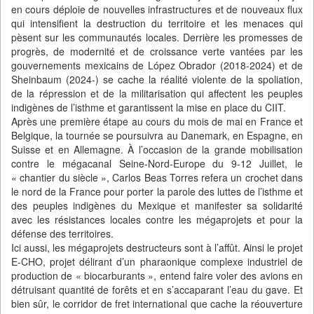
en cours déploie de nouvelles infrastructures et de nouveaux flux
qui intensifient la destruction du territoire et les menaces qui
pèsent sur les communautés locales. Derrière les promesses de
progrès, de modernité et de croissance verte vantées par les
gouvernements mexicains de López Obrador (2018-2024) et de
Sheinbaum (2024-) se cache la réalité violente de la spoliation,
de la répression et de la militarisation qui affectent les peuples
indigènes de l’isthme et garantissent la mise en place du CIIT.
Après une première étape au cours du mois de mai en France et
Belgique, la tournée se poursuivra au Danemark, en Espagne, en
Suisse et en Allemagne. À l’occasion de la grande mobilisation
contre le mégacanal Seine-Nord-Europe du 9-12 Juillet, le
« chantier du siècle », Carlos Beas Torres refera un crochet dans
le nord de la France pour porter la parole des luttes de l’isthme et
des peuples indigènes du Mexique et manifester sa solidarité
avec les résistances locales contre les mégaprojets et pour la
défense des territoires.
Ici aussi, les mégaprojets destructeurs sont à l’affût. Ainsi le projet
E-CHO, projet délirant d’un pharaonique complexe industriel de
production de « biocarburants », entend faire voler des avions en
détruisant quantité de forêts et en s’accaparant l’eau du gave. Et
bien sûr, le corridor de fret international que cache la réouverture