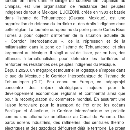
fondée en 1996 dans le sillage du soulèvement zapatiste au
Chiapas, est une organisation de résistance des peuples
indigènes de tout le Mexique. L’UCIZONI, créée en 1983 et basée
dans l’Isthme de Tehuantepec (Oaxaca, Mexique), est une
organisation de défense du territoire et des droits indigènes dans
cette région. La tournée européenne du porte-parole Carlos Beas
Torres a pour objectif d’informer de la situation actuelle du
« Corridor Interocéanique », de la répression et de la
militarisation dans la zone de l’Isthme de Tehuantepec, et plus
largement au Mexique. Il s’agit aussi de tisser, par en bas, des
alliances internationalistes pour défendre les territoires et
renforcer les résistances des peuples indigènes du Mexique.
Depuis 2020, un mégaprojet industriel et logistique s’impose dans
le sud du Mexique : le Corridor Interocéanique de l’Isthme de
Tehuantepec (CIIT). Peu connu en Europe, ce mégaprojet
concentre des enjeux stratégiques majeurs pour le
développement économique régional et continental ainsi que
pour la reconfiguration du commerce mondial. En assurant une
liaison ferroviaire pour le transport de fret entre les océans
Pacifique et Atlantique, le Corridor Interocéanique se projette
comme une alternative ambitieuse au Canal de Panama. Des
parcs éoliens industriels, des raffineries, des centrales thermo-
électriques et des gazoducs défigurent déjà le territoire. Le projet