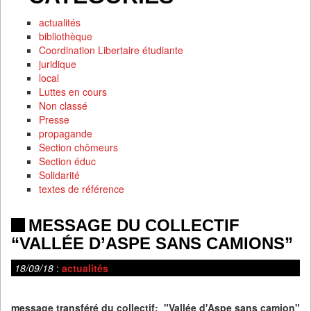
actualités
bibliothèque
Coordination Libertaire étudiante
juridique
local
Luttes en cours
Non classé
Presse
propagande
Section chômeurs
Section éduc
Solidarité
textes de référence
MESSAGE DU COLLECTIF
“VALLÉE D’ASPE SANS CAMIONS”
18/09/18
:
actualités
message transféré du collectif: "Vallée d'Aspe sans camion"