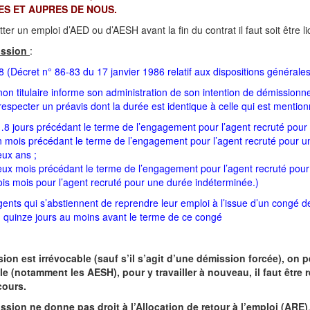
S ET AUPRES DE NOUS.
tter un emploi d’AED ou d’AESH avant la fin du contrat il faut soit être l
ission
:
48 (Décret n° 86-83 du 17 janvier 1986 relatif aux dispositions générale
non titulaire informe son administration de son intention de démission
respecter un préavis dont la durée est identique à celle qui est mention
8 jours précédant le terme de l’engagement pour l’agent recruté pour u
 mois précédant le terme de l’engagement pour l’agent recruté pour un
eux ans ;
eux mois précédant le terme de l’engagement pour l’agent recruté pour
ois mois pour l’agent recruté pour une durée indéterminée.)
nts qui s’abstiennent de reprendre leur emploi à l’issue d’un congé de
n quinze jours au moins avant le terme de ce congé
sion est irrévocable (sauf s’il s’agit d’une démission forcée), on p
le (notamment les AESH), pour y travailler à nouveau, il faut être
cours.
ssion ne donne pas droit à l’Allocation de retour à l’emploi (ARE)