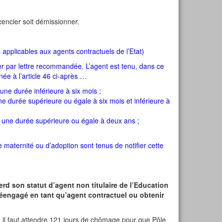
icencier soit démissionner.
s applicables aux agents contractuels de l’Etat)
ner par lettre recommandée. L’agent est tenu, dans ce
née à l’article 46 ci-après …
ne durée inférieure à six mois ;
e durée supérieure ou égale à six mois et inférieure à
 une durée supérieure ou égale à deux ans ;
 maternité ou d’adoption sont tenus de notifier cette
erd son statut d’agent non titulaire de l’Education
 réengagé en tant qu’agent contractuel ou obtenir
, il faut attendre 121 jours de chômage pour que Pôle