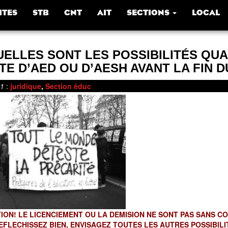
ITES
STB
CNT
AIT
SECTIONS
LOCAL
UELLES SONT LES POSSIBILITÉS QU
TE D’AED OU D’AESH AVANT LA FIN 
21
:
juridique
,
Section éduc
ION! LE LICENCIEMENT OU LA DEMISION NE SONT PAS SANS C
REFLECHISSEZ BIEN, ENVISAGEZ TOUTES LES AUTRES POSSIBIL