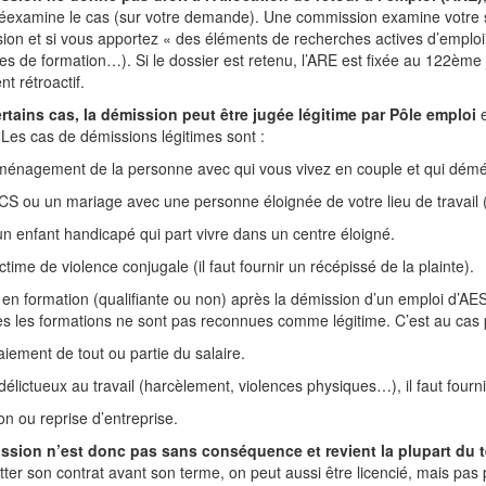
éexamine le cas (sur votre demande). Une commission examine votre sit
ion et si vous apportez « des éléments de recherches actives d’emploi
 de formation…). Si le dossier est retenu, l’ARE est fixée au 122ème j
t rétroactif.
rtains cas, la démission peut être jugée légitime par Pôle emploi
e
 Les cas de démissions légitimes sont :
ménagement de la personne avec qui vous vivez en couple et qui démé
S ou un mariage avec une personne éloignée de votre lieu de travail (l
un enfant handicapé qui part vivre dans un centre éloigné.
ictime de violence conjugale (il faut fournir un récépissé de la plainte).
 en formation (qualifiante ou non) après la démission d’un emploi d’AES
es les formations ne sont pas reconnues comme légitime. C’est au cas 
iement de tout ou partie du salaire.
délictueux au travail (harcèlement, violences physiques…), il faut fourn
on ou reprise d’entreprise.
ssion n’est donc pas sans conséquence et revient la plupart du t
tter son contrat avant son terme, on peut aussi être licencié, mais pas 