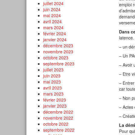
juillet 2024
emploi r
juin 2024
d’admiss
mai 2024
demandes
avril 2024
versemen
mars 2024
Dans ce
février 2024
latence.
janvier 2024
décembre 2023
– un dé
novembre 2023
– Un PAC
octobre 2023
septembre 2023
– Avoir 
juillet 2023
– Etre v
juin 2023
mai 2023
– Entrer
avril 2023
car tout
mars 2023
– Non pa
février 2023
janvier 2023
– Actes 
décembre 2022
– Créati
novembre 2022
octobre 2022
La démi
septembre 2022
Pour qui