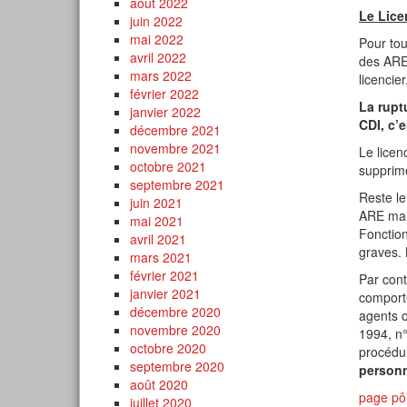
août 2022
Le Lice
juin 2022
mai 2022
Pour tou
avril 2022
des ARE 
mars 2022
licencier
février 2022
La rupt
janvier 2022
CDI, c’e
décembre 2021
novembre 2021
Le licen
octobre 2021
supprimé
septembre 2021
Reste le
juin 2021
ARE mais
mai 2021
Fonction
avril 2021
graves.
mars 2021
février 2021
Par cont
janvier 2021
comporte
décembre 2020
agents o
novembre 2020
1994, n°
octobre 2020
procédur
septembre 2020
personn
août 2020
page pôl
juillet 2020