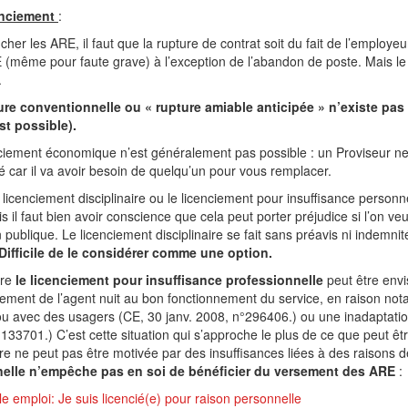
nciement
:
cher les ARE, il faut que la rupture de contrat soit du fait de l’employeu
(même pour faute grave) à l’exception de l’abandon de poste. Mais le
.
ure conventionnelle ou « rupture amiable anticipée » n’existe pas
st possible).
ciement économique n’est généralement pas possible : un Proviseur ne p
 car il va avoir besoin de quelqu’un pour vous remplacer.
 licenciement disciplinaire ou le licenciement pour insuffisance personne
 il faut bien avoir conscience que cela peut porter préjudice si l’on v
 publique. Le licenciement disciplinaire se fait sans préavis ni indemnités
Difficile de le considérer comme une option.
re
le licenciement pour insuffisance professionnelle
peut être envis
ment de l’agent nuit au bon fonctionnement du service, en raison notam
u avec des usagers (CE, 30 janv. 2008, n°296406.) ou une inadaptation à
133701.) C’est cette situation qui s’approche le plus de ce que peut êtr
e ne peut pas être motivée par des insuffisances liées à des raisons 
elle n’empêche pas en soi de bénéficier du versement des ARE
:
e emploi: Je suis licencié(e) pour raison personnelle