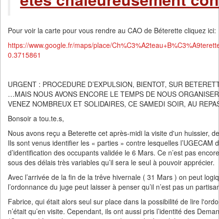
Pour voir la carte pour vous rendre au CAO de Béterette cliquez ici:
https://www.google.fr/maps/place/Ch%C3%A2teau+B%C3%A9teret
0.3715861
URGENT : PROCEDURE D’EXPULSION, BIENTOT, SUR BETERETT
…MAIS NOUS AVONS ENCORE LE TEMPS DE NOUS ORGANISER 
VENEZ NOMBREUX ET SOLIDAIRES, CE SAMEDI SOIR, AU REPAS
Bonsoir a tou.te.s,
Nous avons reçu a Beterette cet après-midi la visite d'un huissier, d
Ils sont venus identifier les « parties » contre lesquelles l’UGECAM
d’identification des occupants validée le 6 Mars. Ce n’est pas encore
sous des délais très variables qu’il sera le seul à pouvoir apprécier.
Avec l’arrivée de la fin de la trêve hivernale ( 31 Mars ) on peut lo
l’ordonnance du juge peut laisser à penser qu’il n’est pas un partisa
Fabrice, qui était alors seul sur place dans la possibilité de lire l'
n’était qu’en visite. Cependant, ils ont aussi pris l’identité des Dem