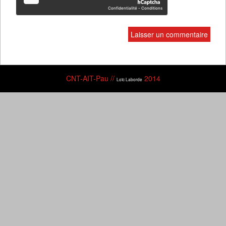
CNT-AIT-Pau //
2014
Loïc Laborde