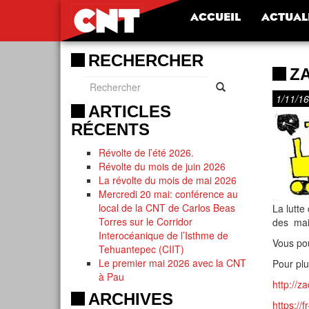
ACCUEIL
ACTUAL
RECHERCHER
Z
1/11/16
ARTICLES
RÉCENTS
Révolte de l’été 2026.
Révolte du mois de juin 2026
La révolte du mois de mai 2026
Mercredi 20 mai: conférence au
local de la CNT de Carlos Beas
La lutte
Torres sur le Corridor
des mair
Interocéanique de l’Isthme de
Vous pou
Tehuantepec (CIIT)
Le premier mai 2026 avec la CNT
Pour plu
à Pau
http://z
ARCHIVES
https://