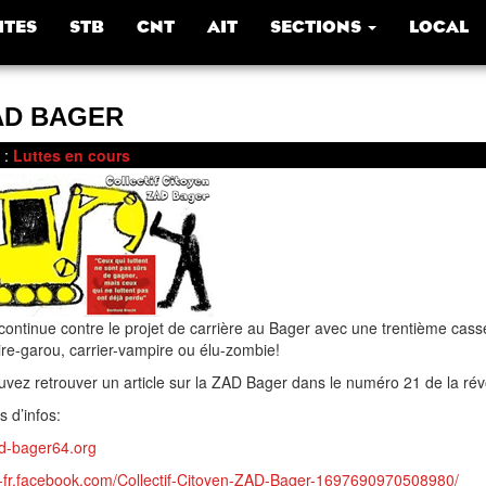
ITES
STB
CNT
AIT
SECTIONS
LOCAL
AD BAGER
:
Luttes en cours
 continue contre le projet de carrière au Bager avec une trentième cas
e-garou, carrier-vampire ou élu-zombie!
vez retrouver un article sur la ZAD Bager dans le numéro 21 de la rév
s d’infos:
ad-bager64.org
fr-fr.facebook.com/Collectif-Citoyen-ZAD-Bager-1697690970508980/