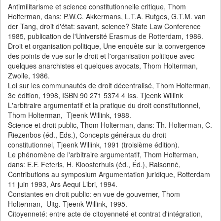
Antimilitarisme et science constitutionnelle critique, Thom
Holterman, dans: P.W.C. Akkermans, L.T.A. Rutges, G.T.M. van
der Tang, droit d'état: savant, science? State Law Conference
1985, publication de l'Université Erasmus de Rotterdam, 1986.
Droit et organisation politique, Une enquête sur la convergence
des points de vue sur le droit et l'organisation politique avec
quelques anarchistes et quelques avocats, Thom Holterman,
Zwolle, 1986.
Loi sur les communautés de droit décentralisé, Thom Holterman,
3e édition, 1998, ISBN 90 271 5374 4 Iss. Tjeenk Willink
L'arbitraire argumentatif et la pratique du droit constitutionnel,
Thom Holterman, Tjeenk Willink, 1988.
Science et droit public, Thom Holterman, dans: Th. Holterman, C.
Riezenbos (éd., Eds.), Concepts généraux du droit
constitutionnel, Tjeenk Willink, 1991 (troisième édition).
Le phénomène de l'arbitraire argumentatif, Thom Holterman,
dans: E.F. Feteris, H. Kloosterhuis (éd., Éd.), Raisonné,
Contributions au symposium Argumentation juridique, Rotterdam
11 juin 1993, Ars Aequi Libri, 1994.
Constantes en droit public: en vue de gouverner, Thom
Holterman, Uitg. Tjeenk Willink, 1995.
Citoyenneté: entre acte de citoyenneté et contrat d'intégration,