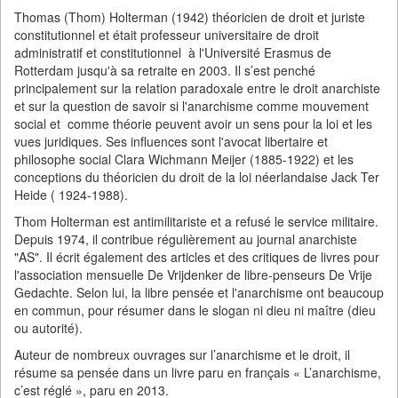
Thomas (Thom) Holterman (1942) théoricien de droit et juriste
constitutionnel et était professeur universitaire de droit
administratif et constitutionnel à l'Université Erasmus de
Rotterdam jusqu'à sa retraite en 2003. Il s’est penché
principalement sur la relation paradoxale entre le droit anarchiste
et sur la question de savoir si l'anarchisme comme mouvement
social et comme théorie peuvent avoir un sens pour la loi et les
vues juridiques. Ses influences sont l'avocat libertaire et
philosophe social Clara Wichmann Meijer (1885-1922) et les
conceptions du théoricien du droit de la loi néerlandaise Jack Ter
Heide ( 1924-1988).
Thom Holterman est antimilitariste et a refusé le service militaire.
Depuis 1974, il contribue régulièrement au journal anarchiste
"AS". Il écrit également des articles et des critiques de livres pour
l'association mensuelle De Vrijdenker de libre-penseurs De Vrije
Gedachte. Selon lui, la libre pensée et l'anarchisme ont beaucoup
en commun, pour résumer dans le slogan ni dieu ni maître (dieu
ou autorité).
Auteur de nombreux ouvrages sur l’anarchisme et le droit, il
résume sa pensée dans un livre paru en français « L’anarchisme,
c’est réglé », paru en 2013.