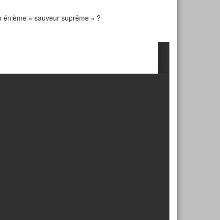
 un énième « sauveur suprême » ?