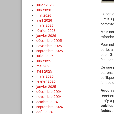
juillet 2026
juin 2026
La conte
mai 2026
« relais
avril 2026
contexte
mars 2026
février 2026
Mais nou
janvier 2026
refonder
décembre 2025
Pour not
novembre 2025
porte, 
septembre 2025
et en Gr
juillet 2025
font pas 
juin 2025
mai 2025
Ce que 
avril 2025
patrons 
mars 2025
politiqu
février 2025
font ce q
janvier 2025
Aucun c
décembre 2024
représe
novembre 2024
il n’y 
octobre 2024
publics
septembre 2024
fédérat
août 2024