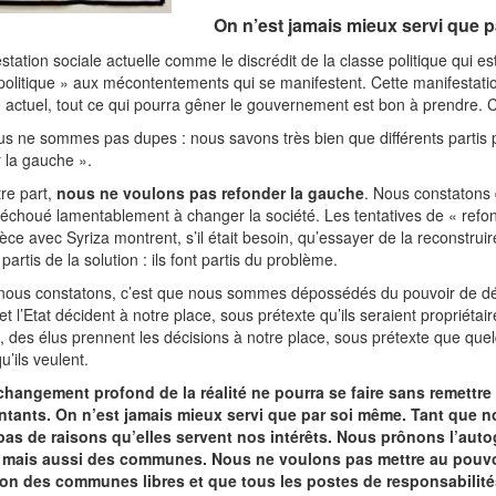
On n’est jamais mieux servi que p
station sociale actuelle comme le discrédit de la classe politique qui e
 politique » aux mécontentements qui se manifestent. Cette manifestatio
 actuel, tout ce qui pourra gêner le gouvernement est bon à prendre. C
s ne sommes pas dupes : nous savons très bien que différents partis po
 la gauche ».
re part,
nous ne voulons pas refonder la gauche
. Nous constatons q
a échoué lamentablement à changer la société. Les tentatives de « re
èce avec Syriza montrent, s’il était besoin, qu’essayer de la reconstruir
partis de la solution : ils font partis du problème.
nous constatons, c’est que nous sommes dépossédés du pouvoir de déci
et l’Etat décident à notre place, sous prétexte qu’ils seraient propriétai
e, des élus prennent les décisions à notre place, sous prétexte que quelq
u’ils veulent.
hangement profond de la réalité ne pourra se faire sans remettre 
ntants. On n’est jamais mieux servi que par soi même. Tant que
a pas de raisons qu’elles servent nos intérêts. Nous prônons l’aut
 mais aussi des communes. Nous ne voulons pas mettre au pouvoi
ion des communes libres et que tous les postes de responsabilit