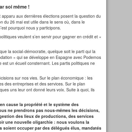
ar soi même !
st apparu aux dernières élections posent la question du
n du 26 mai est utile dans le sens où, dans le
’est pourquoi nous y participons.
litiques veulent s’en servir pour gagner en crédit et «
ue la social-démocratie, quelque soit le parti qui la
fondation » qui se développe en Espagne avec Podemos
e est un écueil consternant. Les partis politiques ne
sions sur nos vies. Sur le plan économique : les
res des entreprises et des services. Sur le plan
ues uns leur ont donné leurs voix. Suite à quoi, ils
en cause la propriété et le système des
 nous ne prendrons pas nous-mêmes les décisions,
ogestion des lieux de productions, des services
r une nouvelle oligarchie : nous voulons la
és soient occuper par des délégués élus, mandatés